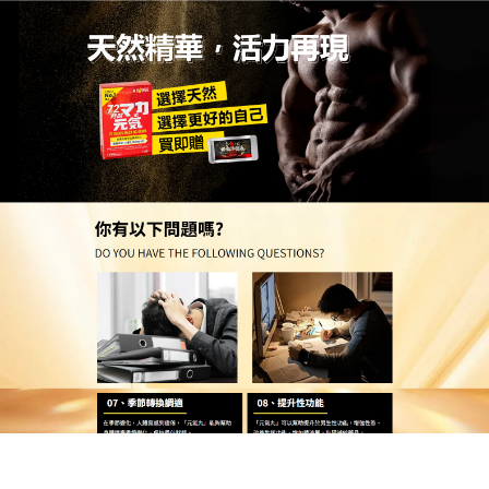
日本MP壯陽口溶錠官網
壯陽方法
性福不該是負擔！
壯陽方法
是什麼？日本MP壯陽藥口
溶錠以純天然植物配方打造，如枸杞子、五味子，無
毒副作用，讓性生活回歸愉悅，性腺啟動酶透過先進
萃取，啟動三大性腺，擴張動脈，增加充血，減少回
流，勃起更輕鬆持久，使用方便，口服膠囊，快速吸
收，效果顯著，一療程內改善早洩，尺寸增長，時間
延長，伴侶更滿足，永久效果杜絕反彈，生活品質全
面提升，立即啟航，讓性福旅程無憂無慮！性福生
活，從此輕鬆啟航！