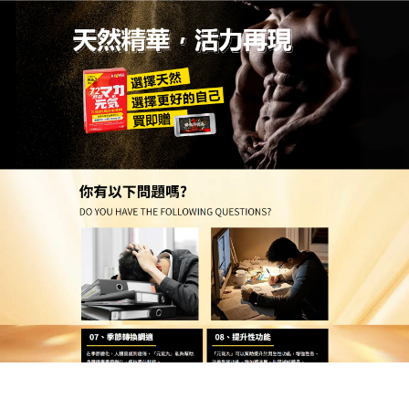
日本MP壯陽口溶錠官網
月份:
2026 年 6 月
點燃原始本能，天然草本壯陽
食物讓你夜夜展現真本領
別讓她的期待再次落空，現在就試試
壯陽食物
，今晚
給她驚喜！它不含任何化學西藥，成分溫和，無怪
味、無負擔，雖然使用起來如此簡單方便，但其對抗