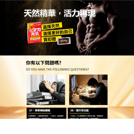
日本MP壯陽口溶錠官網
分類:
壯陽藥
告別緊繃與焦慮，壯陽藥用便
利的天然能量開啟幸福大門
生活壓力大，總是擔心自己在關鍵時刻表現不佳？這
款專門為男士設計的
壯陽藥
，採用全天然草本配方，
溫和不刺激，讓你完全不用擔心副作用，它最大的優